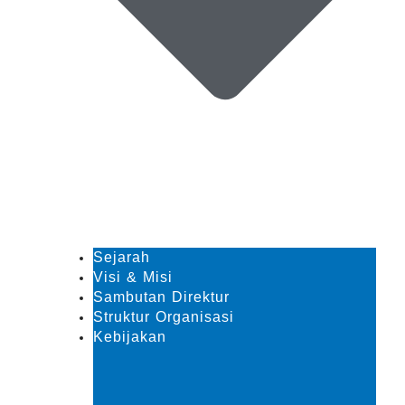
m
Sejarah
Visi & Misi
Sambutan Direktur
Struktur Organisasi
Kebijakan