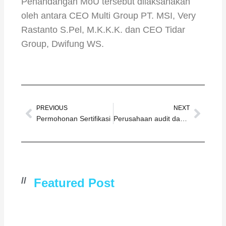
Penandangan MoU tersebut dilaksanakan
oleh antara CEO Multi Group PT. MSI, Very
Rastanto S.Pel, M.K.K.K. dan CEO Tidar
Group, Dwifung WS.
Prev
Next
PREVIOUS
NEXT
Permohonan Sertifikasi
Perusahaan audit dan sertifikasi yang mendapatkan penunjukan dari Kementrian Ketenagakerjaan RI untuk melakukan audit SMK3 PP 50 Tahun 2012
//
Featured Post