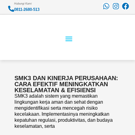
Skip
W
I
F
Hubungi Kami
to
0811-2680-513
h
n
a
content
a
s
c
t
t
e
s
a
b
a
g
o
p
r
o
p
a
k
m
SMK3 DAN KINERJA PERUSAHAAN:
CARA EFEKTIF MENINGKATKAN
Page
Page
Page
Page
Page
KESELAMATAN & EFISIENSI
SMK3 adalah sistem yang memastikan
lingkungan kerja aman dan sehat dengan
mengidentifikasi serta mencegah risiko
kecelakaan. Implementasinya meningkatkan
kepatuhan regulasi, produktivitas, dan budaya
keselamatan, serta