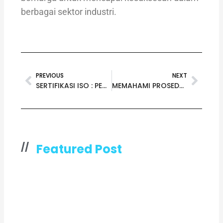
berbagai sektor industri.
Prev
Next
PREVIOUS
NEXT
SERTIFIKASI ISO : PENGERTIAN DAN MANFAAT – JASA SERTIFIKASI ISO AKREDITASI KAN
MEMAHAMI PROSEDUR DAN ATURAN YANG BERLAKU SELAMA PROSES AUDIT
//
Featured Post