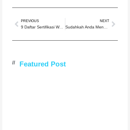
Prev
Next
PREVIOUS
NEXT
9 Daftar Sertifikasi Wajib yang Harus Dimiliki Perusahaan Tambang
Sudahkah Anda Mengenal ESG dalam Dunia Bisnis? Seberapa Penting Peranannya?
//
Featured Post