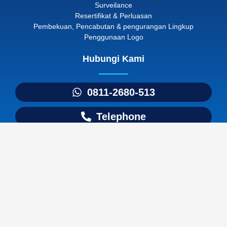
Surveilance
Resertifikat & Perluasan
Pembekuan, Pencabutan & pengurangan Lingkup
Penggunaan Logo
Hubungi Kami
0811-2680-513
Telephone
Email
I
F
Y
n
a
o
s
c
u
t
e
t
a
b
u
g
o
b
r
o
e
a
k
m
-
© Copyright 2026, MSI. All Rights Reserved
f