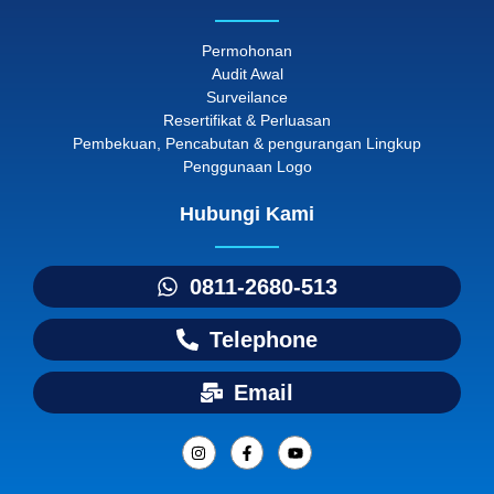
Permohonan
Audit Awal
Surveilance
Resertifikat & Perluasan
Pembekuan, Pencabutan & pengurangan Lingkup
Penggunaan Logo
Hubungi Kami
0811-2680-513
Telephone
Email
I
F
Y
n
a
o
s
c
u
t
e
t
a
b
u