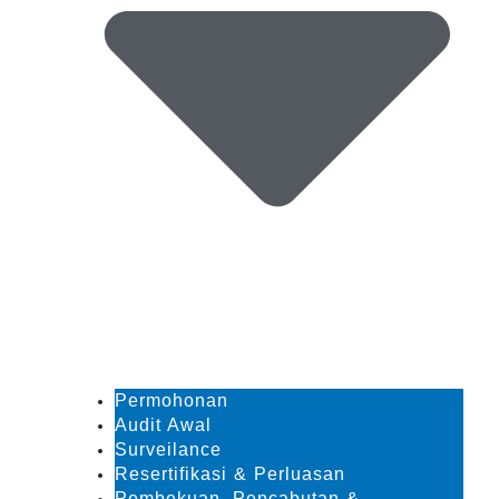
Permohonan
Audit Awal
Surveilance
Resertifikasi & Perluasan
Pembekuan, Pencabutan &