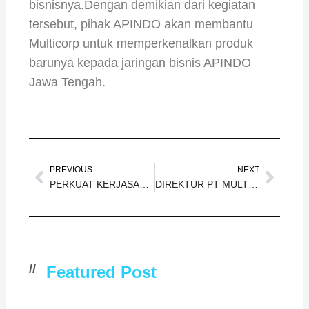
bisnisnya.Dengan demikian dari kegiatan
tersebut, pihak APINDO akan membantu
Multicorp untuk memperkenalkan produk
barunya kepada jaringan bisnis APINDO
Jawa Tengah.
Prev
Next
PREVIOUS
NEXT
PERKUAT KERJASAMA DENGAN STAKE HOLDER, DIREKTUR MSI LAKUKAN KUNJUNGAN KERJA KE BEBERAPA ASOSIASI
DIREKTUR PT MULTI SERTIFIKASI INDONESIA GANDENG ABUJAPI JAWA TIMUR UNTUK PENGEMBANGAN JARINGAN BISNIS
//
Featured Post