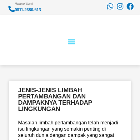
Skip
W
I
F
Hubungi Kami
to
0811-2680-513
h
n
a
content
a
s
c
t
t
e
s
a
b
a
g
o
p
r
o
p
a
k
m
JENIS-JENIS LIMBAH
Page
Page
Page
Page
Page
PERTAMBANGAN DAN
DAMPAKNYA TERHADAP
LINGKUNGAN
Masalah limbah pertambangan telah menjadi
isu lingkungan yang semakin penting di
seluruh dunia dengan dampak yang sangat