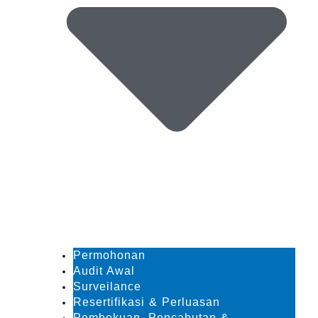
Permohonan
Audit Awal
Surveilance
Resertifikasi & Perluasan
Pembekuan, Pencabutan &