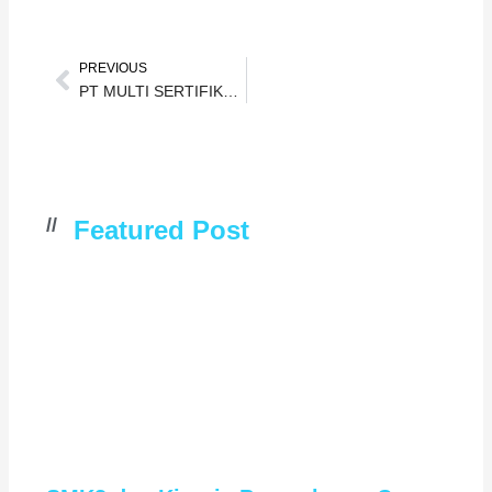
Prev
PREVIOUS
PT MULTI SERTIFIKASI INDONESIA TAK HENTI KEMBANGKAN SAYAP JARINGAN BISNIS
//
Featured Post