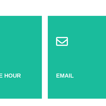
Senin-Jumat
Emai
08:00 WIB - 17:00 WIB
marketing@multisertifikasi.co.
E HOUR
EMAIL