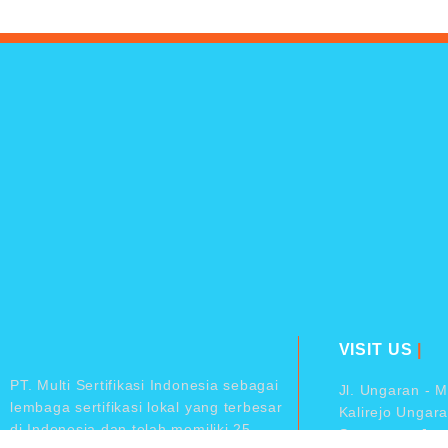
VISIT US
|
PT. Multi Sertifikasi Indonesia sebagai
Jl. Ungaran - 
lembaga sertifikasi lokal yang terbesar
Kalirejo Ungara
di Indonesia dan telah memiliki 25
Semarang, Jaw