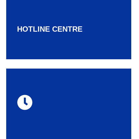
Hubungi kami kapanpun
HOTLINE CENTRE
Senin-Jumat
08:00 WIB - 17:00 WIB