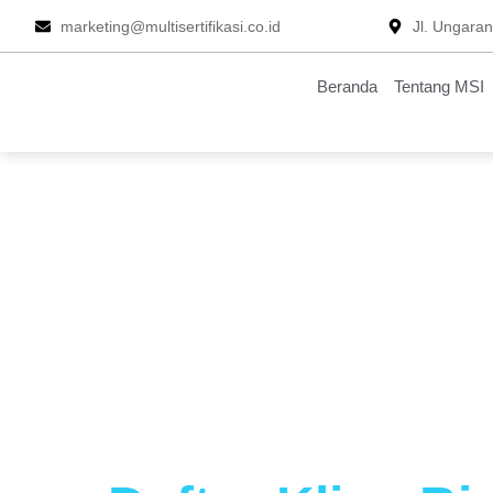
Skip
marketing@multisertifikasi.co.id
Jl. Ungara
to
content
Beranda
Tentang MSI