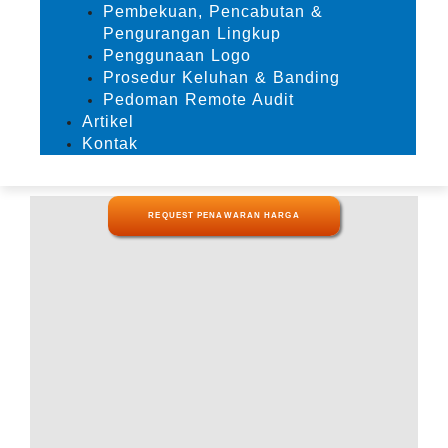
Pembekuan, Pencabutan &
Pengurangan Lingkup
Penggunaan Logo
Prosedur Keluhan & Banding
Pedoman Remote Audit
Artikel
Kontak
REQUEST PENAWARAN HARGA